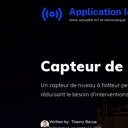
Aller
Application 
au
Votre actualité IoT et informatique
contenu
Capteur de 
Un capteur de niveau à flotteur per
réduisant le besoin d'intervention
Written by: Thierry Becue
Published on: novembre 17, 2025