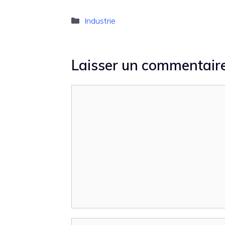
Catégories
Industrie
Laisser un commentair
Commentaire