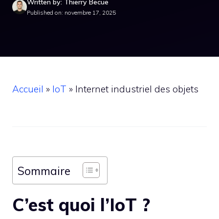
Written by: Thierry Becue
Published on: novembre 17, 2025
Accueil
»
IoT
»
Internet industriel des objets
Sommaire
C’est quoi l’IoT ?