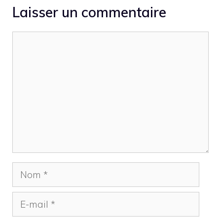
Laisser un commentaire
Commentaire
Nom
E-
mail