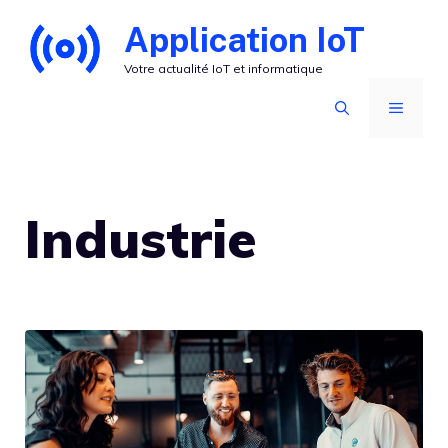
Aller
Application IoT
au
Votre actualité IoT et informatique
contenu
MENU
Industrie