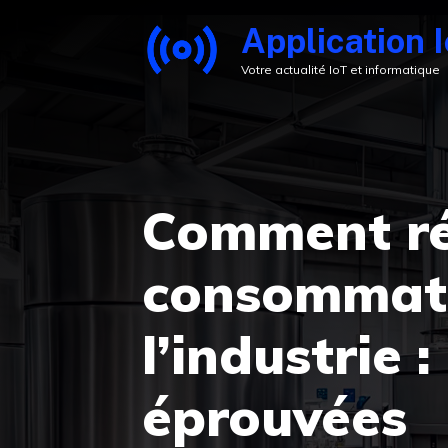
Aller
Application 
au
Votre actualité IoT et informatique
contenu
Comment ré
consommati
l’industrie 
éprouvées