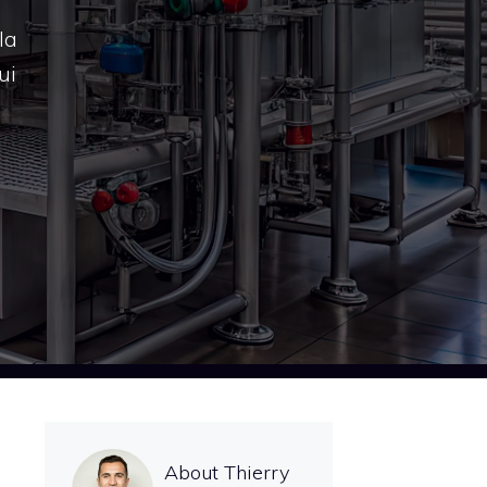
la
ui
About Thierry