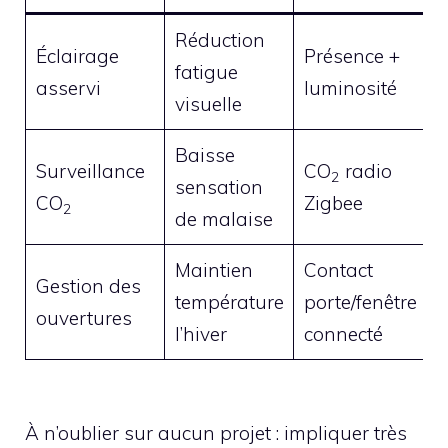
Réduction
É
Éclairage
Présence +
fatigue
1
asservi
luminosité
visuelle
Baisse
A
Surveillance
CO
radio
2
sensation
r
CO
Zigbee
2
de malaise
Q
Maintien
Contact
L
Gestion des
température
porte/fenêtre
p
ouvertures
l’hiver
connecté
c
À n’oublier sur aucun projet : impliquer très