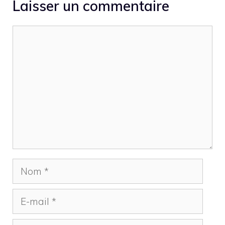
Laisser un commentaire
Commentaire
Nom
E-
mail