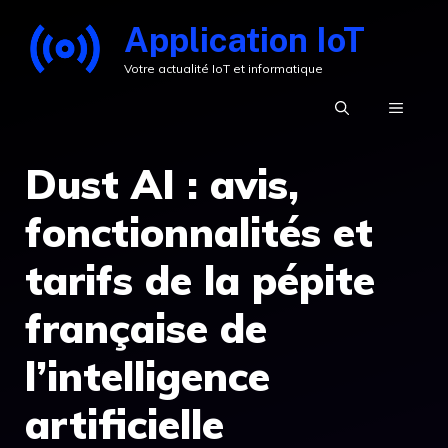
Aller
Application IoT
au
Votre actualité IoT et informatique
contenu
MENU
Dust AI : avis,
fonctionnalités et
tarifs de la pépite
française de
l’intelligence
artificielle