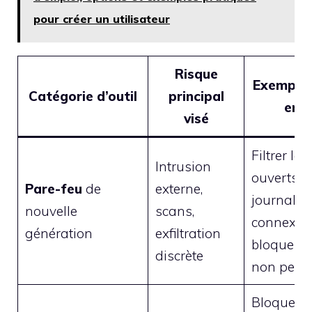
pour créer un utilisateur
Risque
Exemple 
Catégorie d’outil
principal
en 
visé
Filtrer les
Intrusion
ouverts,
Pare-feu
de
externe,
journalise
nouvelle
scans,
connexio
génération
exfiltration
bloquer l
discrète
non perti
Bloquer 