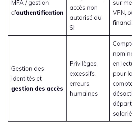
MFA / gestion
sur messa
accès non
d’
authentification
VPN, outil
autorisé au
financiers
SI
Comptes
nominatif,
Privilèges
en lecture
Gestion des
excessifs,
pour la pl
identités et
erreurs
comptes
gestion des accès
humaines
désactivé
départ d’
salarié