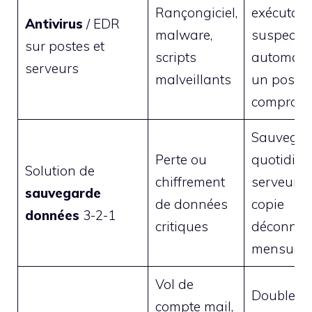
Rançongiciel,
exécutabl
Antivirus
/ EDR
malware,
suspect, i
sur postes et
scripts
automati
serveurs
malveillants
un poste
comprom
Sauvegar
Perte ou
quotidien
Solution de
chiffrement
serveur mé
sauvegarde
de données
copie
données
3-2-1
critiques
déconnec
mensuell
Vol de
Double fa
compte mail,