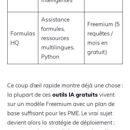
intelligentes
c
Assistance
Freemium (5
S
formules,
Formulas
requêtes /
t
ressources
HQ
mois en
i
multilingues,
gratuit)
P
Python
Ce coup d’œil rapide montre déjà une chose :
la plupart de ces
outils IA gratuits
vivent
sur un modèle Freemium avec un plan de
base suffisant pour les PME. Le vrai sujet
devient alors la stratégie de déploiement :