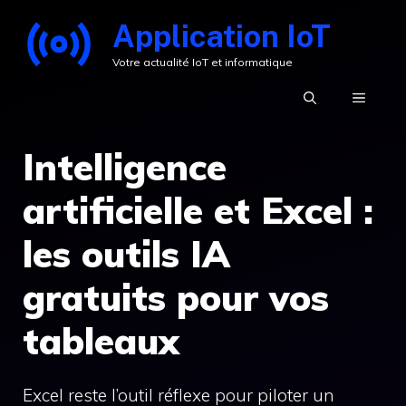
Aller
Application IoT
au
Votre actualité IoT et informatique
contenu
MENU
Intelligence
artificielle et Excel :
les outils IA
gratuits pour vos
tableaux
Excel reste l’outil réflexe pour piloter un