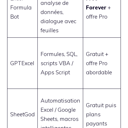
analyse de
s
Formula
Forever
+
données,
c
Bot
offre Pro
dialogue avec
m
feuilles
p
G
Formules, SQL,
Gratuit +
c
GPTExcel
scripts VBA /
offre Pro
p
Apps Script
abordable
e
d
T
Automatisation
Gratuit puis
i
Excel / Google
SheetGod
plans
g
Sheets, macros
payants
m