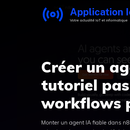
Aller
Application 
au
Votre actualité IoT et informatique
contenu
Créer un ag
tutoriel pas
workflows p
Monter un agent IA fiable dans n8n