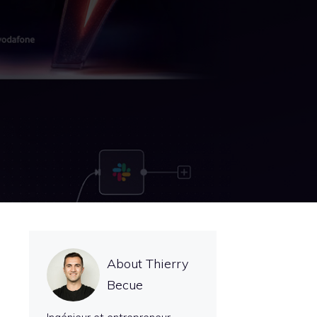
About Thierry
Becue