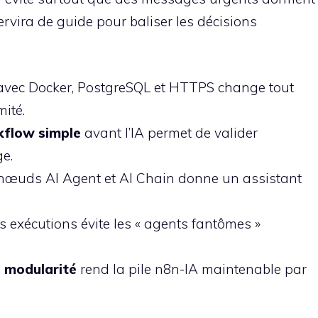
rvira de guide pour baliser les décisions
vec Docker, PostgreSQL et HTTPS change tout
mité.
kflow simple
avant l’IA permet de valider
e.
 nœuds AI Agent et AI Chain donne un assistant
s exécutions évite les « agents fantômes »
la modularité
rend la pile n8n-IA maintenable par