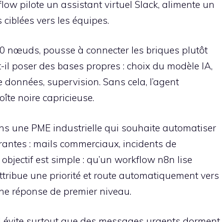
ow pilote un assistant virtuel Slack, alimente un
s ciblées vers les équipes.
00 nœuds, pousse à connecter les briques plutôt
t-il poser des bases propres : choix du modèle IA,
 données, supervision. Sans cela, l’agent
îte noire capricieuse.
rons une PME industrielle qui souhaite automatiser
rantes : mails commerciaux, incidents de
 objectif est simple : qu’un workflow n8n lise
ttribue une priorité et route automatiquement vers
 une réponse de premier niveau.
il évite surtout que des messages urgents dorment