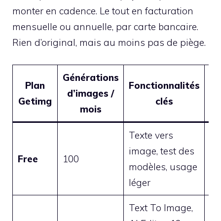
monter en cadence. Le tout en facturation
mensuelle ou annuelle, par carte bancaire.
Rien d’original, mais au moins pas de piège.
Générations
Plan
Fonctionnalités
d’images /
m
Getimg
clés
mois
in
Texte vers
image, test des
Free
100
0 
modèles, usage
léger
Text To Image,
9 