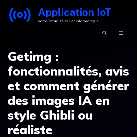
Aller
Application IoT
au
Votre actualité IoT et informatique
contenu
MENU
Getimg :
fonctionnalités, avis
et comment générer
des images IA en
style Ghibli ou
réaliste