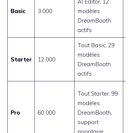
AI Editor, 12
12
Basic
3 000
modèles
ho
DreamBooth
an
actifs
Tout Basic, 29
23
modèles
Starter
12 000
29
DreamBooth
me
actifs
Tout Starter, 99
modèles
79
Pro
60 000
DreamBooth,
99
support
me
prioritaire