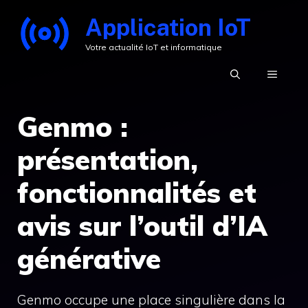
Aller
Application IoT
au
Votre actualité IoT et informatique
contenu
MENU
Genmo :
présentation,
fonctionnalités et
avis sur l’outil d’IA
générative
Genmo occupe une place singulière dans la