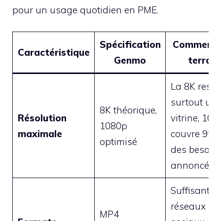
pour un usage quotidien en PME.
Spécification
Commenta
Caractéristique
Genmo
terrain
La 8K reste
surtout un
8K théorique,
Résolution
vitrine, 108
1080p
maximale
couvre 95 
optimisé
des besoin
annoncés.
Suffisant p
réseaux
MP4