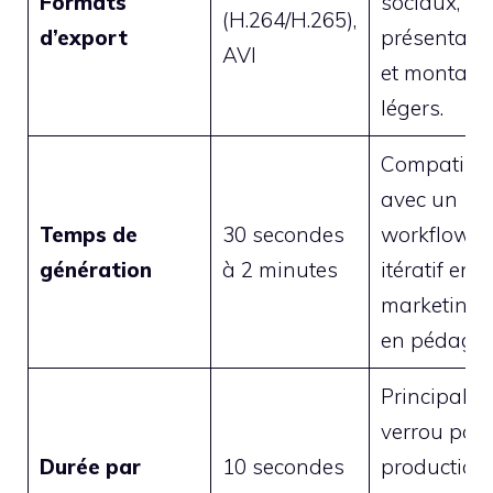
Formats
sociaux, LM
(H.264/H.265),
d’export
présentati
AVI
et montage
légers.
Compatible
avec un
Temps de
30 secondes
workflow
génération
à 2 minutes
itératif en
marketing 
en pédagog
Principal
verrou pour
Durée par
10 secondes
production