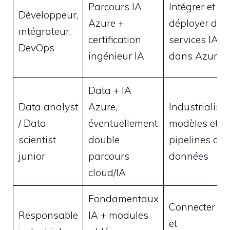
Parcours IA
Intégrer et
Développeur,
Azure +
déployer des
intégrateur,
certification
services IA
DevOps
ingénieur IA
dans Azure
Data + IA
Data analyst
Azure,
Industrialiser
/ Data
éventuellement
modèles et
scientist
double
pipelines de
junior
parcours
données
cloud/IA
Fondamentaux
Connecter IA
Responsable
IA + modules
et