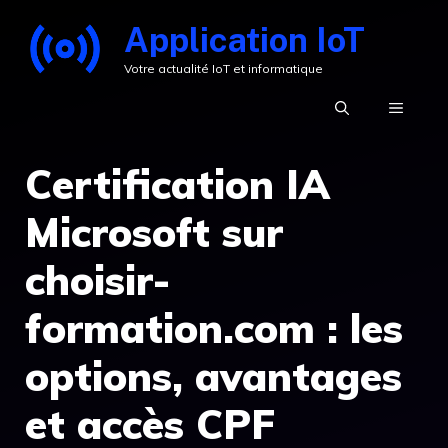
Aller
Application IoT
au
Votre actualité IoT et informatique
contenu
MENU
Certification IA
Microsoft sur
choisir-
formation.com : les
options, avantages
et accès CPF