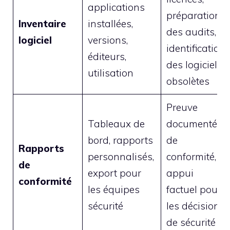
applications
préparation
Inventaire
installées,
des audits,
logiciel
versions,
identification
éditeurs,
des logiciels
utilisation
obsolètes
Preuve
Tableaux de
documentée
bord, rapports
de
Rapports
personnalisés,
conformité,
de
export pour
appui
conformité
les équipes
factuel pour
sécurité
les décisions
de sécurité