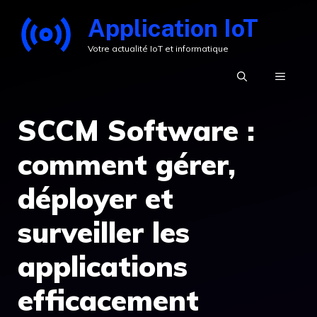
Aller
Application IoT
au
Votre actualité IoT et informatique
contenu
MENU
SCCM Software :
comment gérer,
déployer et
surveiller les
applications
efficacement