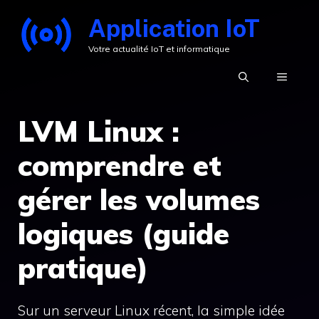
Aller
Application IoT
au
Votre actualité IoT et informatique
contenu
MENU
LVM Linux :
comprendre et
gérer les volumes
logiques (guide
pratique)
Sur un serveur Linux récent, la simple idée