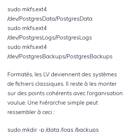
sudo mkfs.ext4
/dev/PostgresData/PostgresData
sudo mkfs.ext4
/dev/PostgresLogs/PostgresLogs
sudo mkfs.ext4
/dev/PostgresBackups/PostgresBackups
Formatés, les LV deviennent des systèmes
de fichiers classiques. Il reste à les monter
sur des points cohérents avec l’organisation
voulue. Une hiérarchie simple peut
ressembler à ceci :
sudo mkdir -p /data /logs /backups